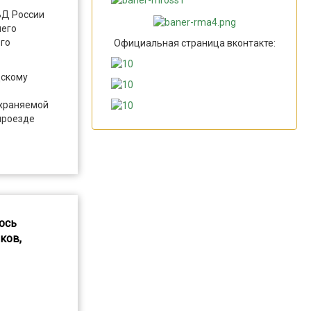
ВД России
него
ого
Официальная страница вконтакте:
дскому
охраняемой
проезде
ось
ков,