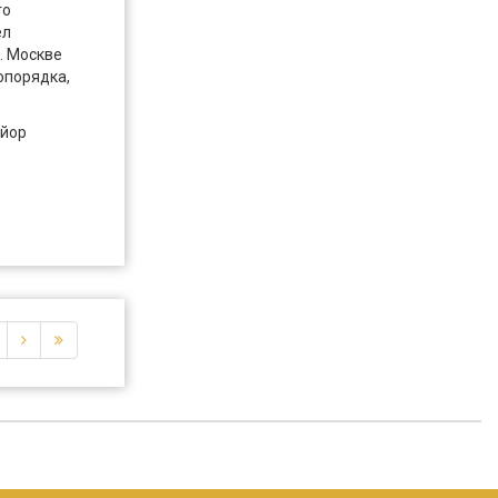
го
ел
. Москве
опорядка,
айор