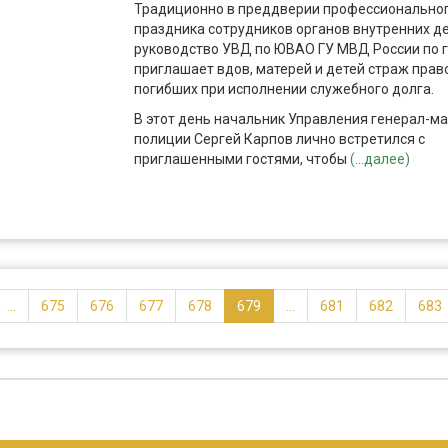
Традиционно в преддверии профессионально
праздника сотрудников органов внутренних д
руководство УВД по ЮВАО ГУ МВД России по г
приглашает вдов, матерей и детей страж прав
погибших при исполнении служебного долга.
В этот день начальник Управления генерал-м
полиции Сергей Карпов лично встретился с
приглашенными гостями, чтобы
(...далее)
...
675
676
677
678
679
...
681
682
683