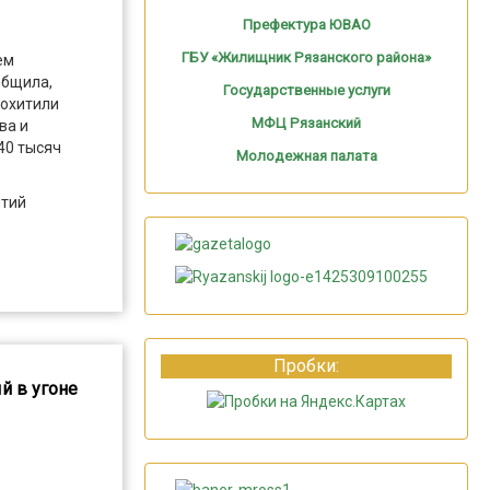
Префектура ЮВАО
ГБУ «Жилищник Рязанского района»
ем
общила,
Государственные услуги
похитили
МФЦ Рязанский
ва и
40 тысяч
Молодежная палата
ятий
Пробки:
й в угоне