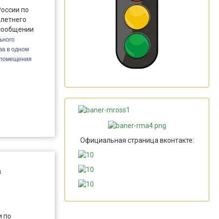
оссии по
-летнего
сообщении
ьного
ва в одном
 помещения
Официальная страница вконтакте:
а
и по