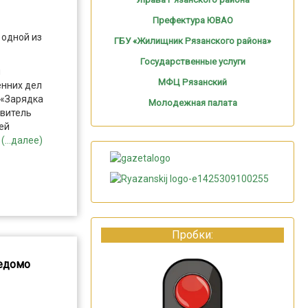
Префектура ЮВАО
 одной из
ГБУ «Жилищник Рязанского района»
Государственные услуги
и
МФЦ Рязанский
енних дел
 «Зарядка
Молодежная палата
авитель
ей
о
(...далее)
Пробки:
едомо