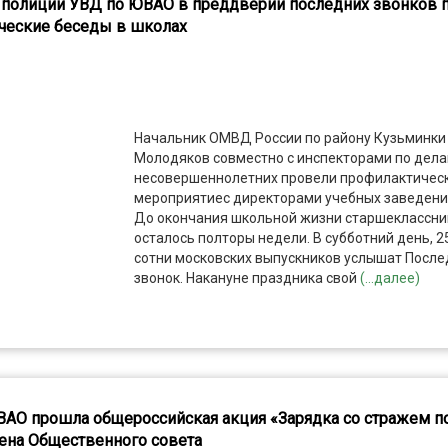
 полиции УВД по ЮВАО в преддверии последних звонков 
ческие беседы в школах
Начальник ОМВД России по району Кузьминки
Молодяков совместно с инспекторами по дел
несовершеннолетних провели профилактичес
мероприятиес директорами учебных заведени
До окончания школьной жизни старшеклассн
осталось полторы недели. В субботний день, 2
сотни московских выпускников услышат После
звонок. Накануне праздника свой
(...далее)
ВАО прошла общероссийская акция «Зарядка со стражем п
лена Общественного совета