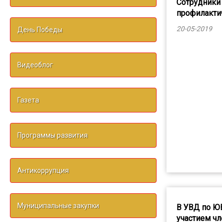
Сотрудники
профилакти
20-05-2019
День Победы
Видеоблог
Газета
Программы развития
Антикоррупция
Муниципальные закупки
В УВД по Ю
участием ч