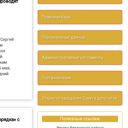
проводят
Правовая база
Персональные данные
 Сергей
ам
кое
й.
Административные регламенты
икам
5 мая,
дний
Постановления
Открытое заседание Совета депутатов
Полезные ссылки:
орядка» с
Управа Рязанского района