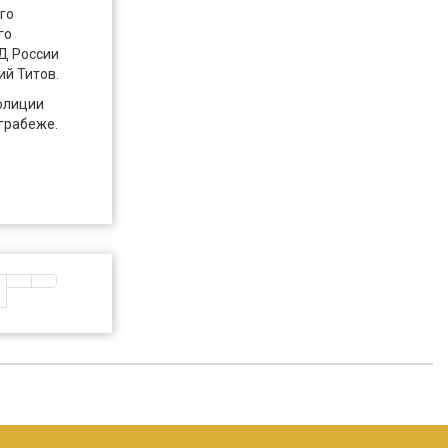
го
го
Д России
ий Титов.
олиции
грабеже.