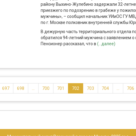
району Выхино-Жулебино задержали 32-летне
приезжего по подозрению в грабеже у пожило
мужчины», – сообщил начальник УИиОС ГУ МВ
по г. Москве полковник внутренней службы Юр
В дежурную часть территориального отдела п
обратился 94-летний мужчина с заявлением о 
Пенсионер рассказал, что в
(...далее)
697
698
...
700
701
702
703
704
...
706