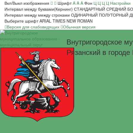
Вкл/Выкл изображения
Шрифт
A
A
A
Фон
Ц
Ц
Ц
Ц
Настройки
Интервал между буквами(Кернинг)
СТАНДАРТНЫЙ
СРЕДНИЙ
Б
Интервал между между строками
ОДИНАРНЫЙ
ПОЛУТОРНЫЙ
Д
Выберите шрифт
ARIAL
TIMES NEW ROMAN
Версия для слабовидящих
Обычная версия
Внутригородское му
Рязанский в городе