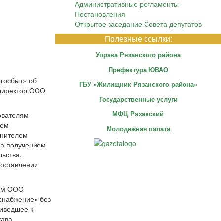
Административные регламенты
Постановления
Открытое заседание Совета депутатов
Полезные ссылки:
Управа Рязанского района
Префектура ЮВАО
ргосбыт» об
ГБУ «Жилищник Рязанского района»
 директор ООО
Государственные услуги
МФЦ Рязанский
ователям
ием
Молодежная палата
лнителем
на получением
ьства,
доставлении
ром ООО
снабжение» без
риведшее к
тава