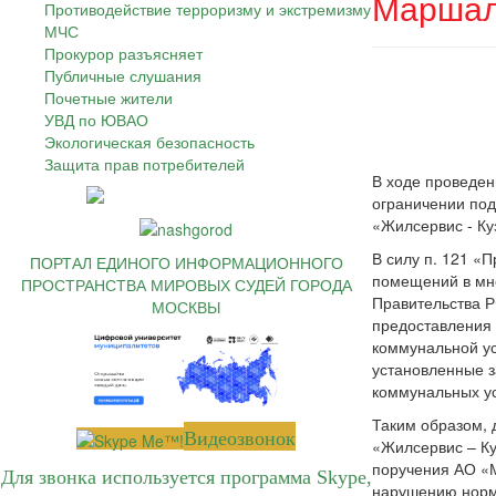
Маршал
Противодействие терроризму и экстремизму
МЧС
Прокурор разъясняет
Публичные слушания
Почетные жители
УВД по ЮВАО
Экологическая безопасность
Защита прав потребителей
В ходе проведен
ограничении под
«Жилсервис - Ку
В силу п. 121 «
ПОРТАЛ ЕДИНОГО ИНФОРМАЦИОННОГО
помещений в мн
ПРОСТРАНСТВА МИРОВЫХ СУДЕЙ ГОРОДА
Правительства Р
МОСКВЫ
предоставления 
коммунальной ус
установленные 
коммунальных ус
Таким образом,
Видеозвонок
«Жилсервис – Ку
поручения АО «М
Для звонка используется программа Skype,
нарушению норм 