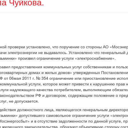
а Чуйкова.
ной проверки установлено, что поручение со стороны АО «Мосэне
ачи электроэнергии не выдавалось. Установлено что генеральный
зьминки» произвел ограничение услуги «электроснабжение».
Правил предоставления коммунальных услуг собственникам и польз
огоквартирных домах и жилых домов» утвержденных Постановлен
Ф от 06мая 2011 г. № 354 ограничение или приостановление испо
коммунальной услуги, которое может привести к нарушению прав 
луги надлежащего качества потребителем, выполняющим обязател
законодательством РФ и договором, содержащим положение о пре
луг, не допускается.
 действия должностного лица, являющегося генеральным директо
зьминки» допустившего самовольное ограничение услуги «электро
осэнергосбыт» и в отсутствие задолженности по данной услуге, п
жилищного законодательства, образуют объективную сторону сос