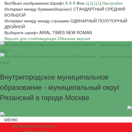
Вкл/Выкл изображения
Шрифт
A
A
A
Фон
Ц
Ц
Ц
Ц
Настройки
Интервал между буквами(Кернинг)
СТАНДАРТНЫЙ
СРЕДНИЙ
БОЛЬШОЙ
Интервал между между строками
ОДИНАРНЫЙ
ПОЛУТОРНЫЙ
ДВОЙНОЙ
Выберите шрифт
ARIAL
TIMES NEW ROMAN
Версия для слабовидящих
Обычная версия
Внутригородское муниципальное
образование - муниципальный округ
Рязанский в городе Москве
МЕНЮ
Муниципальный округ
Полномочия