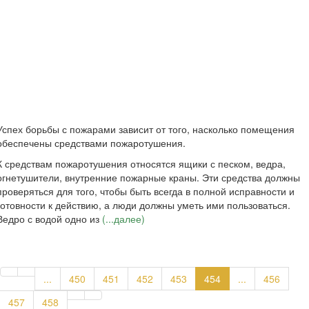
Успех борьбы с пожарами зависит от того, насколько помещения
обеспечены средствами пожаротушения.
К средствам пожаротушения относятся ящики с песком, ведра,
огнетушители, внутренние пожарные краны. Эти средства должны
проверяться для того, чтобы быть всегда в полной исправности и
готовности к действию, а люди должны уметь ими пользоваться.
Ведро с водой одно из
(...далее)
...
450
451
452
453
454
...
456
457
458