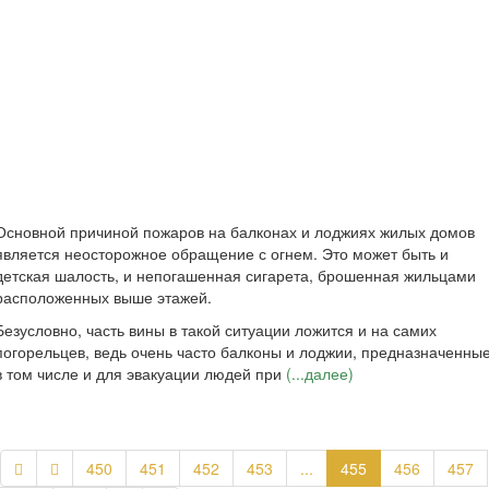
Основной причиной пожаров на балконах и лоджиях жилых домов
является неосторожное обращение с огнем. Это может быть и
детская шалость, и непогашенная сигарета, брошенная жильцами
расположенных выше этажей.
Безусловно, часть вины в такой ситуации ложится и на самих
погорельцев, ведь очень часто балконы и лоджии, предназначенные
в том числе и для эвакуации людей при
(...далее)
450
451
452
453
...
455
456
457