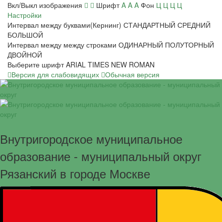
Вкл/Выкл изображения
Шрифт
A
A
A
Фон
Ц
Ц
Ц
Ц
Настройки
Интервал между буквами(Кернинг)
СТАНДАРТНЫЙ
СРЕДНИЙ
БОЛЬШОЙ
Интервал между между строками
ОДИНАРНЫЙ
ПОЛУТОРНЫЙ
ДВОЙНОЙ
Выберите шрифт
ARIAL
TIMES NEW ROMAN
Версия для слабовидящих
Обычная версия
Внутригородское муниципальное
образование - муниципальный округ
Рязанский в городе Москве