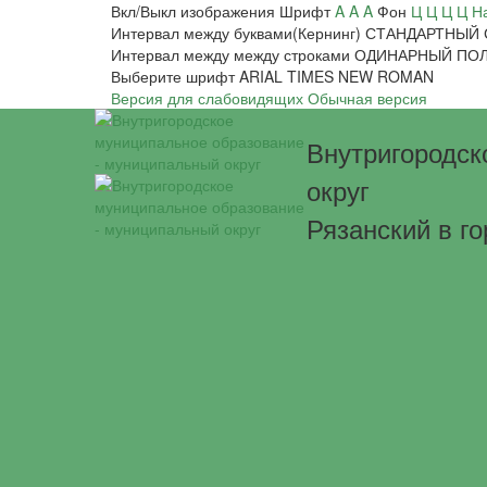
Вкл/Выкл изображения
Шрифт
A
A
A
Фон
Ц
Ц
Ц
Ц
Н
Интервал между буквами(Кернинг)
СТАНДАРТНЫЙ
Интервал между между строками
ОДИНАРНЫЙ
ПО
Выберите шрифт
ARIAL
TIMES NEW ROMAN
Версия для слабовидящих
Обычная версия
Внутригородск
округ
Рязанский в г