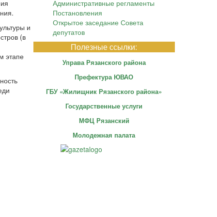
ния
Административные регламенты
ния.
Постановления
Открытое заседание Совета
ультуры и
депутатов
стров (в
Полезные ссылки:
м этапе
Управа Рязанского района
Префектура ЮВАО
ность
еди
ГБУ «Жилищник Рязанского района»
Государственные услуги
МФЦ Рязанский
Молодежная палата