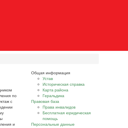
Общая информация
Устав
Историческая справка
дником
Карта района
ления по
Геральдика
ктаж с
Правовая база
ведении
Права инвалидов
му
Бесплатная юридическая
ны
помощь
вления и
Персональные данные