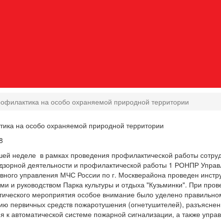
офилактика на особо охраняемой природной территории
ика на особо охраняемой природной территории
8
ей неделе в рамках проведения профилактической работы сотру
дзорной деятельности и профилактической работы 1 РОНПР Управ
ного управления МЧС России по г. Москверайона проведен инстру
ми и руководством Парка культуры и отдыха "Кузьминки". При про
ического мероприятия особое внимание было уделено правильно
ю первичных средств пожаротушения (огнетушителей), разъясне
я к автоматической системе пожарной сигнализации, а также упра