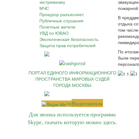
экстремизму
эвакуации
МЧС
пожарной 
Прокурор разъясняет
В преддве
Публичные слушания
отдыха со
Почетные жители
том числе
УВД по ЮВАО
рекоменда
Экологическая безопасность
ликвидиро
Защита прав потребителей
По итогам
были пере
персонала
ПОРТАЛ ЕДИНОГО ИНФОРМАЦИОННОГО
ПРОСТРАНСТВА МИРОВЫХ СУДЕЙ
ГОРОДА МОСКВЫ
Видеозвонок
Для звонка используется программа
Skype, скачать которую можно
здесь
.