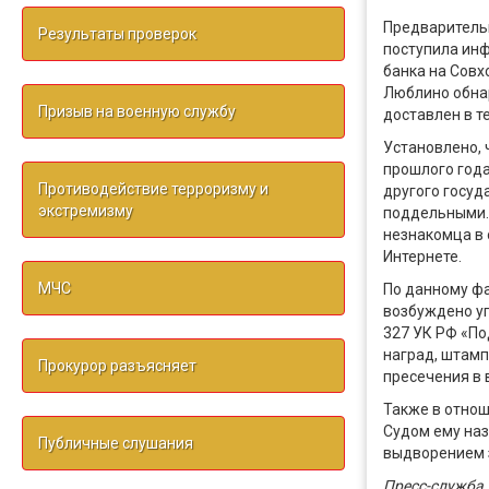
Предварительн
Результаты проверок
поступила ин
банка на Совх
Люблино обнар
Призыв на военную службу
доставлен в т
Установлено, 
прошлого года
Противодействие терроризму и
другого госуд
экстремизму
поддельными. 
незнакомца в 
Интернете.
МЧС
По данному фа
возбуждено уг
327 УК РФ «По
наград, штамп
Прокурор разъясняет
пресечения в 
Также в отнош
Судом ему наз
Публичные слушания
выдворением 
Пресс-служба