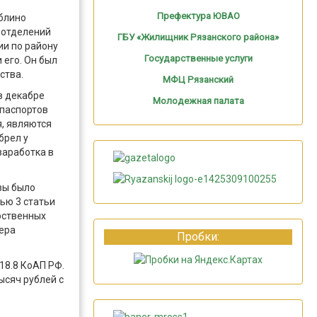
Префектура ЮВАО
блино
 отделений
ГБУ «Жилищник Рязанского района»
ии по району
Государственные услуги
его. Он был
ства.
МФЦ Рязанский
в декабре
Молодежная палата
 паспортов
я, являются
брел у
заработка в
вы было
ью 3 статьи
рственных
мера
Пробки:
18.8 КоАП РФ.
ысяч рублей с