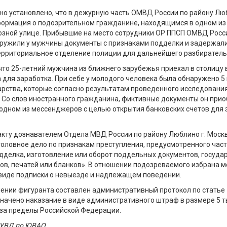
о установлено, что в дежурную часть ОМВД России по району Лю
формация о подозрительном гражданине, находящимся в одном из
озной улице. Прибывшие на место сотрудники ОР ППСП ОМВД Росс
ужили у мужчины документы с признаками подделки и задержали 
ерриториальное отделение полиции для дальнейшего разбиратель
что 25-летний мужчина из ближнего зарубежья приехал в столицу 
 для заработка. При себе у молодого человека была обнаружено 5
арства, которые согласно результатам проведенного исследовани
Со слов иностранного гражданина, фиктивные документы он прио
одном из мессенджеров с целью открытия банковских счетов для 
кту дознавателем Отдела МВД России по району Люблино г. Моск
оловное дело по признакам преступления, предусмотренного част
дделка, изготовление или оборот поддельных документов, госуда
ов, печатей или бланков». В отношении подозреваемого избрана 
виде подписки о невыезде и надлежащем поведении.
ении фигуранта составлен административный протокол по статье 
начено наказание в виде административного штраф в размере 5 т
за пределы Российской Федерации.
 УВД по ЮВАО