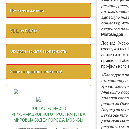
информационно
региона, реес
Почетные жители
автоматизиро
адресную инв
обществу, исп
отличную воз
УВД по ЮВАО
Магомедов
.
Леонид Кусаки
госслужащих. 
Экологическая безопасность
аналитическо
пришёл, чтобы
профильного 
Защита прав потребителей
«Благодаря п
стажировку в 
Департамента
Мне было особ
являлся главн
развития Омск
ПОРТАЛ ЕДИНОГО
По результата
ИНФОРМАЦИОННОГО ПРОСТРАНСТВА
руководитель 
МИРОВЫХ СУДЕЙ ГОРОДА МОСКВЫ
развития мало
результаты, с