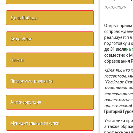
07-07-2026
День Победы
Открыт прием 
сопровождени
реализуется в
Видеоблог
подготовку и 
до 31 июля
на
совместно с
М
Газета
образования 
«Для тех, кто
госсекторе, 
Программы развития
“ГосСтарт.Ста
муниципальных
заключении с
ознакомиться
Антикоррупция
практический 
Григорий Гуров
Участники про
Муниципальные закупки
а также образ
профессионал