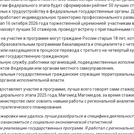
огам федерального этапа будет сформирован рейтинг 50 лучших с
ных к трудоустройству в федеральные государственные органы.
Д
зработают индивидуальную траекторию профессионального разви
ап 16 октября 2026 года торжественной церемонией: участникам 
назовут лучш
их 50 стажёров,
проведут встречу с приглашёнными г
 на участие в программе могут граждане России старше 18 лет, ко
образовательным программам бакалавриата и специалитета с четв
или находящиеся в процессе перевода с третьего на четвёртый ку
ие государственную гражданскую
льную службу; работники организаций, подведомственных исполн
ектов Федерации или органам местного самоуправления,
ральные государственные гражданские служащие территориальны
органов исполнительной власти.
доставляет
участие в программе, лучше всего говорят сами стажё
дерального этапа 2025 года, Магомед Магомедов,
за время стажи
нистерстве смог освоить навыки работы с региональной аналити
тратегического планирования.
ажировки мне удалось лучше разобраться в специфике деятельност
 ознакомиться с социально-экономической статистикой
и реализации государственных программ. Я работал с региональн