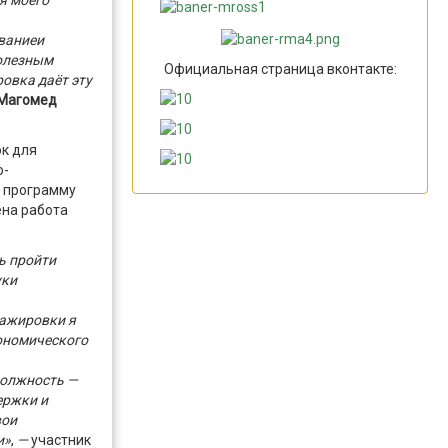
я моего
вание
и
полезным
Официальная страница вконтакте:
овка даёт эту
Магомед
ок для
о-
программу
ена работа
ь пройти
уки
тажировки я
ономического
должность —
ержки и
вои
и»
,
—
участник