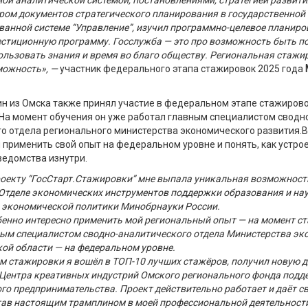
й аналитической системой, постановлениями, стратегией развити
тром документов стратегического планирования в государственной
ванной системе
“
Управление
”
, изучил программно-целевое планиро
естиционную программу. Госслужба — это про возможность быть 
ользовать знания и время во благо обществу. Региональная стажир
можность», —
участник федерального этапа стажировок 2025 года
н из Омска также принял участие в федеральном этапе стажиров
На момент обучения он уже
работал главным специалистом сводн
го отдела регионального
м
инистерства экономического развития
.
В
 применить свой опыт на федеральном уровне и понять, как устро
ведомства изнутри.
роекту
“
ГосСтарт.Стажировки
”
мне выпала уникальная возможност
Отделе экономических инструментов поддержки образования и на
 экономической политики Минобрнауки России.
енно интересно применить мой региональный опыт — на момент с
ым специалистом сводно-аналитического отдела Министерства эк
ой области — на федеральном уровне.
м стажировки я вошёл в ТОП-10 лучших стажёров, получил новую 
Центра креативных индустрий Омского регионального фонда подд
го предпринимательства. Проект действительно работает и даёт с
тав настоящим трамплином в моей профессиональной деятельност