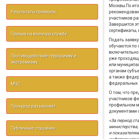
Москвы.
По ит
Результаты проверок
рекомендован
участников
ра
Завершится эт
сертификаты, 
Призыв на военную службу
Подать заявку
обучаются по 
включительно 
Противодействие терроризму и
уже проходящ
экстремизму
или муниципа
органам субъ
а также феде
федеральных 
МЧС
О том, что
пре
участников фе
профильном ми
Прокурор разъясняет
документами с
«За период ст
министерства,
Публичные слушания
и показателям