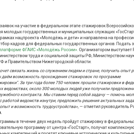
заявок на участие в федеральном этапе стажировок Всероссийск
я молодых государственных и муниципальных служащих «ГосСтар
 рамках нацпроекта «Молодёжь и дети» и
направлена на професс
отбор кадров для федеральных государственных органов. Подать 
 платформе ФГАИС «Молодёжь России».
Организатором выступает
инистерством труда и социальной защиты РФ, Министерством нау
РФ и Правительством Нижегородской области.
 хочет связать жизнь со служением людям и стране, получить опыт 
мы даём возможность прохождения стажировок по программе
жировки". За три года более 750 человек прошли стажировки в фед
 ведомствах, около 300 молодых людей уже получили предложени
лужебного контракта. Мы ставим перед собой задачу — помочь м
с работой ведомств изнутри, предложить решения актуальных зада
опыт и возможность трудоустройства»,
— отметил руководитель 
.
граммы в течение двух недель пройдут стажировку в федеральны
овательную программу от центра «ГосСтарт», получат комплексну
ьных компетенций и посетят ключевые исторические и культурны