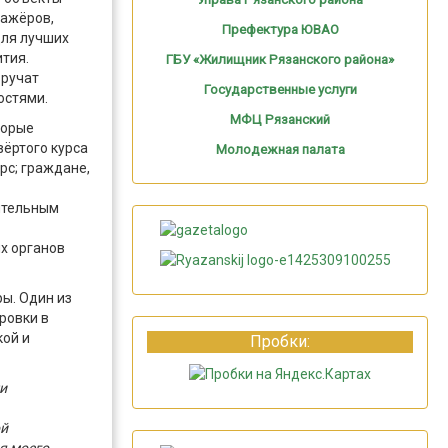
тажёров,
Префектура ЮВАО
ля лучших
тия.
ГБУ «Жилищник Рязанского района»
вручат
Государственные услуги
остями.
МФЦ Рязанский
торые
ёртого курса
Молодежная палата
рс; граждане,
ительным
х органов
ры. Один из
ровки в
кой и
Пробки:
и
ой