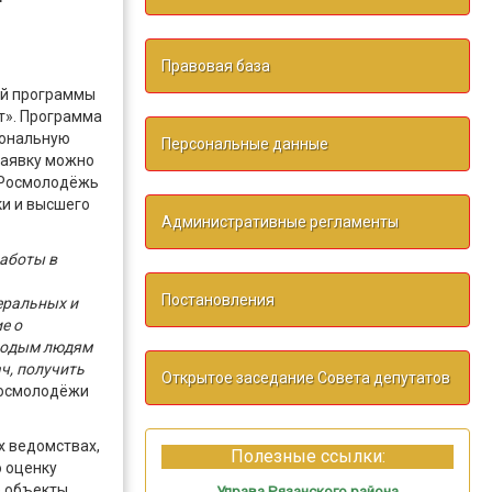
Правовая база
ой программы
т». Программа
иональную
Персональные данные
заявку можно
 Росмолодёжь
ки и высшего
Административные регламенты
работы в
Постановления
еральных и
е о
олодым людям
ч, получить
Открытое заседание Совета депутатов
Росмолодёжи
х ведомствах,
Полезные ссылки:
ю оценку
е объекты
Управа Рязанского района